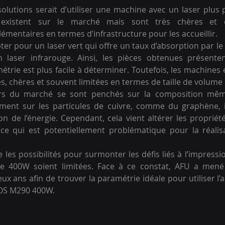
olutions serait d’utiliser une machine avec un laser plus 
 existent sur le marché mais sont très chères et 
mentaires en termes d’infrastructure pour les accueillir. 
pter pour un laser vert qui offre un taux d’absorption par l
 laser infrarouge. Ainsi, les pièces obtenues présenten
étrie est plus facile à déterminer. Toutefois, les machines 
s, chères et souvent limitées en termes de taille de volume 
eurs du marché se sont penchés sur la composition même
ment sur les particules de cuivre, comme du graphène, il 
ion de l’énergie. Cependant, cela vient altérer les propriét
 ce qui est potentiellement problématique pour la réalisa
 les possibilités pour surmonter les défis liés à l’impressi
e 400W soient limitées. Face à ce constat, AFU a mené 
 ans afin de trouver la paramétrie idéale pour utiliser l’al
OS M290 400W.  