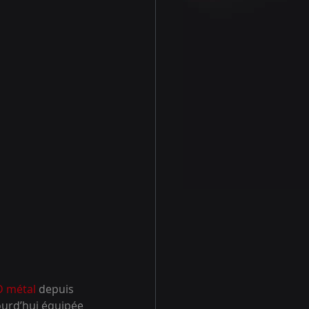
D métal
 depuis 
ourd’hui équipée 