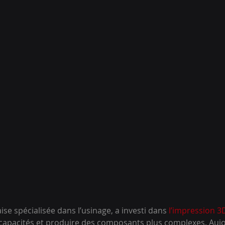
ise spécialisée dans l’usinage, a investi dans 
l’impression 3
 capacités et produire des composants plus complexes. Auj