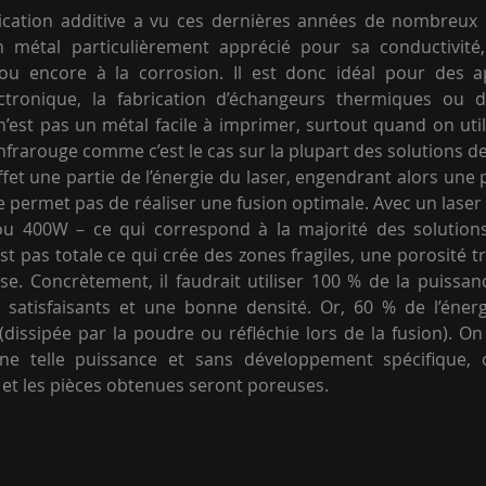
ication additive a vu ces dernières années de nombreux
 métal particulièrement apprécié pour sa conductivité, s
 ou encore à la corrosion. Il est donc idéal pour des ap
lectronique, la fabrication d’échangeurs thermiques ou d’
n’est pas un métal facile à imprimer, surtout quand on uti
nfrarouge comme c’est le cas sur la plupart des solutions de
ffet une partie de l’énergie du laser, engendrant alors une 
e permet pas de réaliser une fusion optimale. Avec un laser 
u 400W – ce qui correspond à la majorité des solutions
st pas totale ce qui crée des zones fragiles, une porosité t
se. Concrètement, il faudrait utiliser 100 % de la puissan
s satisfaisants et une bonne densité. Or, 60 % de l’énerg
dissipée par la poudre ou réfléchie lors de la fusion). 
une telle puissance et sans développement spécifique, 
et les pièces obtenues seront poreuses.  