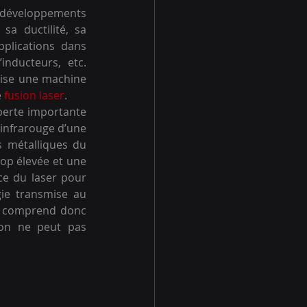
 développements 
a ductilité, sa 
plications dans 
inducteurs, etc. 
lise une machine 
 
fusion laser
. 
perte importante 
infrarouge d’une 
 métalliques du 
rop élevée et une 
ce du laser pour 
ie transmise au 
On comprend donc 
on ne peut pas 