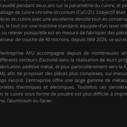
travaillé pendant deux ans sur la paramétrie du cuivre, et pl
’alliage de cuivre-chrome-zirconium (CuCrZr). L’objectif était
èces en cuivre avec une excellente densité tout en conserva
es, le tout sur une machine standard, équipée d’un laser in
a su relever puisqu’elle est en mesure de fabriquer des pièc
aisseur de couche de 40 microns, depuis l’été 2024, ce qui e
 l’entreprise AFU accompagne depuis de nombreuses anné
ifférents secteurs d’activité dans la réalisation de leurs proje
abrication additive métal, et plus particulièrement vers la fus
M), afin de proposer des pièces plus complexes, sur-mesu
ps record. L’entreprise offre une large gamme de métaux
riétés thermiques et électriques. Toutefois ces dernières
es le cuivre sous forme de poudre est plus difficile à impri
, l’aluminium ou l’acier.  