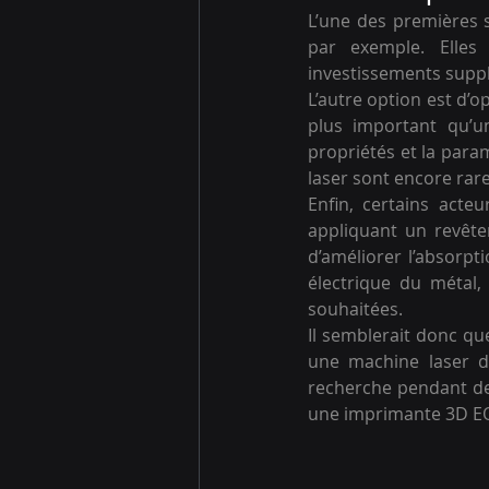
L’une des premières s
par exemple. Elles
investissements supplé
L’autre option est d’o
plus important qu’un
propriétés et la param
laser sont encore rare
Enfin, certains act
appliquant un revête
d’améliorer l’absorpt
électrique du métal,
souhaitées.  
Il semblerait donc que
une machine laser d
recherche pendant deux
une imprimante 3D E